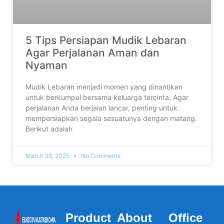
5 Tips Persiapan Mudik Lebaran
Agar Perjalanan Aman dan
Nyaman
Mudik Lebaran menjadi momen yang dinantikan
untuk berkumpul bersama keluarga tercinta. Agar
perjalanan Anda berjalan lancar, penting untuk
mempersiapkan segala sesuatunya dengan matang.
Berikut adalah
March 28, 2025
No Comments
Product
About
Office