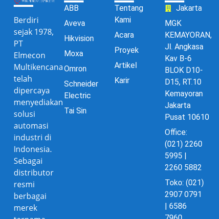
ABB
Tentang
Jakarta
Berdiri
Kami
Aveva
MGK
sejak 1978,
Acara
KEMAYORAN,
Hikvision
PT
Jl. Angkasa
Proyek
Moxa
Elmecon
Kav B-6
Artikel
Multikencana
Omron
BLOK D10-
telah
Karir
D15, RT.10
Schneider
dipercaya
Kemayoran
Electric
menyediakan
Jakarta
Tai Sin
solusi
Pusat 10610
automasi
Office:
industri di
(021) 2260
Indonesia.
5995 |
Sebagai
2260 5882
distributor
Toko: (021)
resmi
2907 0791
berbagai
| 6586
merek
7960