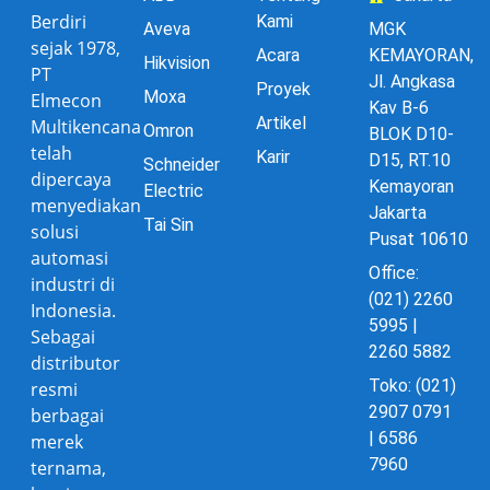
Berdiri
Kami
Aveva
MGK
sejak 1978,
Acara
KEMAYORAN,
Hikvision
PT
Jl. Angkasa
Proyek
Moxa
Elmecon
Kav B-6
Artikel
Multikencana
Omron
BLOK D10-
telah
Karir
D15, RT.10
Schneider
dipercaya
Kemayoran
Electric
menyediakan
Jakarta
Tai Sin
solusi
Pusat 10610
automasi
Office:
industri di
(021) 2260
Indonesia.
5995 |
Sebagai
2260 5882
distributor
Toko: (021)
resmi
2907 0791
berbagai
| 6586
merek
7960
ternama,