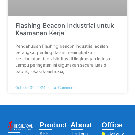
Flashing Beacon Industrial untuk
Keamanan Kerja
Pendahuluan Flashing beacon industrial adalah
perangkat penting dalam meningkatkan
keselamatan dan visibilitas di lingkungan industri.
Lampu peringatan ini digunakan secara luas di
pabrik, lokasi konstruksi,
October 30, 2024
No Comments
Product
About
Office
ABB
Tentang
Jakarta