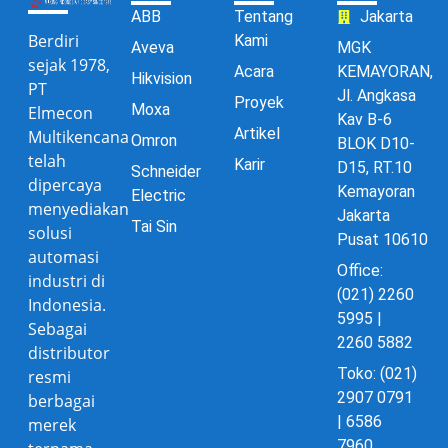
ABB
Tentang
Jakarta
Berdiri
Kami
Aveva
MGK
sejak 1978,
Acara
KEMAYORAN,
Hikvision
PT
Jl. Angkasa
Proyek
Moxa
Elmecon
Kav B-6
Artikel
Multikencana
Omron
BLOK D10-
telah
Karir
D15, RT.10
Schneider
dipercaya
Kemayoran
Electric
menyediakan
Jakarta
Tai Sin
solusi
Pusat 10610
automasi
Office:
industri di
(021) 2260
Indonesia.
5995 |
Sebagai
2260 5882
distributor
Toko: (021)
resmi
2907 0791
berbagai
| 6586
merek
7960