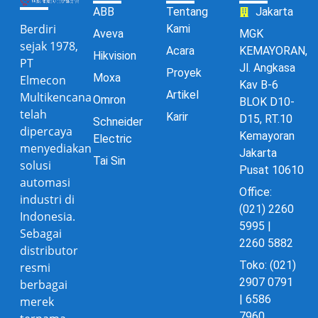
ABB
Tentang
Jakarta
Berdiri
Kami
Aveva
MGK
sejak 1978,
Acara
KEMAYORAN,
Hikvision
PT
Jl. Angkasa
Proyek
Moxa
Elmecon
Kav B-6
Artikel
Multikencana
Omron
BLOK D10-
telah
Karir
D15, RT.10
Schneider
dipercaya
Kemayoran
Electric
menyediakan
Jakarta
Tai Sin
solusi
Pusat 10610
automasi
Office:
industri di
(021) 2260
Indonesia.
5995 |
Sebagai
2260 5882
distributor
Toko: (021)
resmi
2907 0791
berbagai
| 6586
merek
7960