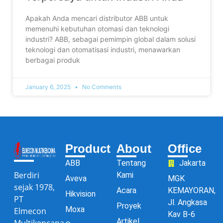
Apakah Anda mencari distributor ABB untuk
memenuhi kebutuhan otomasi dan teknologi
industri? ABB, sebagai pemimpin global dalam solusi
teknologi dan otomatisasi industri, menawarkan
berbagai produk
January 6, 2025
No Comments
Product
About
Office
ABB
Tentang
Jakarta
Berdiri
Kami
Aveva
MGK
sejak 1978,
Acara
KEMAYORAN,
Hikvision
PT
Jl. Angkasa
Proyek
Moxa
Elmecon
Kav B-6
Artikel
Multikencana