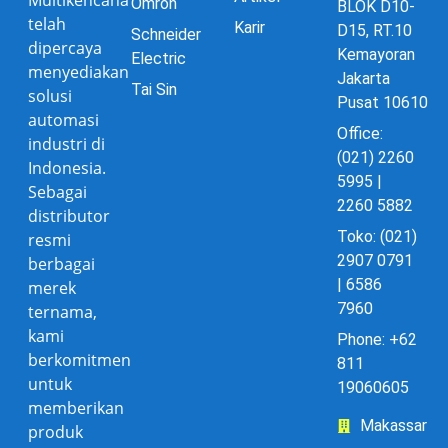
Omron
BLOK D10-
telah
Karir
D15, RT.10
Schneider
dipercaya
Kemayoran
Electric
menyediakan
Jakarta
Tai Sin
solusi
Pusat 10610
automasi
Office:
industri di
(021) 2260
Indonesia.
5995 |
Sebagai
2260 5882
distributor
Toko: (021)
resmi
2907 0791
berbagai
| 6586
merek
7960
ternama,
kami
Phone: +62
berkomitmen
811
untuk
19060605
memberikan
Makassar
produk