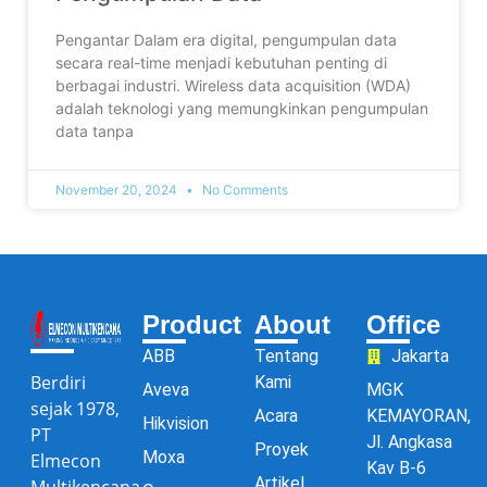
Pengantar Dalam era digital, pengumpulan data
secara real-time menjadi kebutuhan penting di
berbagai industri. Wireless data acquisition (WDA)
adalah teknologi yang memungkinkan pengumpulan
data tanpa
November 20, 2024
No Comments
Product
About
Office
ABB
Tentang
Jakarta
Berdiri
Kami
Aveva
MGK
sejak 1978,
Acara
KEMAYORAN,
Hikvision
PT
Jl. Angkasa
Proyek
Moxa
Elmecon
Kav B-6
Artikel
Multikencana