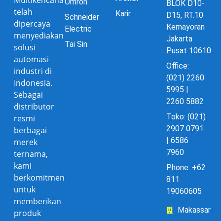
Omron
BLOK D10-
telah
Karir
D15, RT.10
Schneider
dipercaya
Kemayoran
Electric
menyediakan
Jakarta
Tai Sin
solusi
Pusat 10610
automasi
Office:
industri di
(021) 2260
Indonesia.
5995 |
Sebagai
2260 5882
distributor
Toko: (021)
resmi
2907 0791
berbagai
| 6586
merek
7960
ternama,
kami
Phone: +62
berkomitmen
811
untuk
19060605
memberikan
Makassar
produk