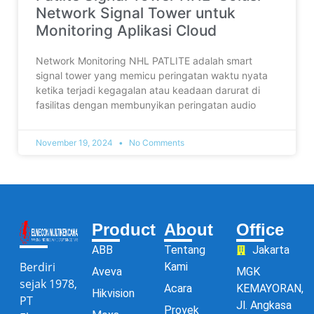
Network Signal Tower untuk
Monitoring Aplikasi Cloud
Network Monitoring NHL PATLITE adalah smart
signal tower yang memicu peringatan waktu nyata
ketika terjadi kegagalan atau keadaan darurat di
fasilitas dengan membunyikan peringatan audio
November 19, 2024
No Comments
Product
About
Office
ABB
Tentang
Jakarta
Berdiri
Kami
Aveva
MGK
sejak 1978,
Acara
KEMAYORAN,
Hikvision
PT
Jl. Angkasa
Proyek