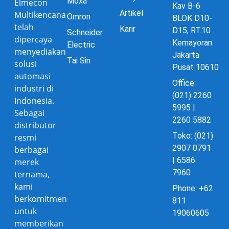
Moxa
Elmecon
Kav B-6
Artikel
Multikencana
Omron
BLOK D10-
telah
Karir
D15, RT.10
Schneider
dipercaya
Kemayoran
Electric
menyediakan
Jakarta
Tai Sin
solusi
Pusat 10610
automasi
Office:
industri di
(021) 2260
Indonesia.
5995 |
Sebagai
2260 5882
distributor
Toko: (021)
resmi
2907 0791
berbagai
| 6586
merek
7960
ternama,
kami
Phone: +62
berkomitmen
811
untuk
19060605
memberikan