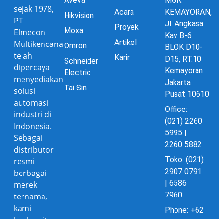
Aveva
MGK
sejak 1978,
Acara
KEMAYORAN,
Hikvision
PT
Jl. Angkasa
Proyek
Moxa
Elmecon
Kav B-6
Artikel
Multikencana
Omron
BLOK D10-
telah
Karir
D15, RT.10
Schneider
dipercaya
Kemayoran
Electric
menyediakan
Jakarta
Tai Sin
solusi
Pusat 10610
automasi
Office:
industri di
(021) 2260
Indonesia.
5995 |
Sebagai
2260 5882
distributor
Toko: (021)
resmi
2907 0791
berbagai
| 6586
merek
7960
ternama,
kami
Phone: +62