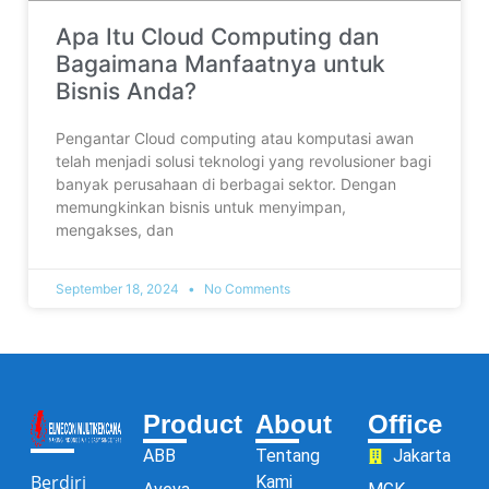
Apa Itu Cloud Computing dan
Bagaimana Manfaatnya untuk
Bisnis Anda?
Pengantar Cloud computing atau komputasi awan
telah menjadi solusi teknologi yang revolusioner bagi
banyak perusahaan di berbagai sektor. Dengan
memungkinkan bisnis untuk menyimpan,
mengakses, dan
September 18, 2024
No Comments
Product
About
Office
ABB
Tentang
Jakarta
Berdiri
Kami