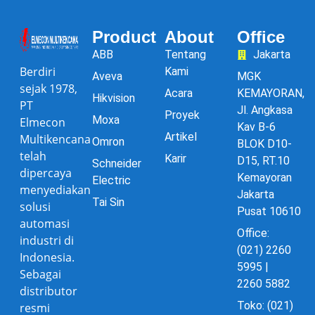
Product
About
Office
ABB
Tentang
Jakarta
Berdiri
Kami
Aveva
MGK
sejak 1978,
Acara
KEMAYORAN,
Hikvision
PT
Jl. Angkasa
Proyek
Moxa
Elmecon
Kav B-6
Artikel
Multikencana
Omron
BLOK D10-
telah
Karir
D15, RT.10
Schneider
dipercaya
Kemayoran
Electric
menyediakan
Jakarta
Tai Sin
solusi
Pusat 10610
automasi
Office:
industri di
(021) 2260
Indonesia.
5995 |
Sebagai
2260 5882
distributor
Toko: (021)
resmi