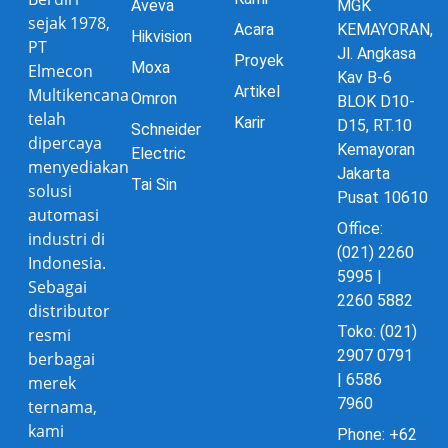
Aveva
MGK
sejak 1978,
Acara
KEMAYORAN,
Hikvision
PT
Jl. Angkasa
Proyek
Moxa
Elmecon
Kav B-6
Artikel
Multikencana
Omron
BLOK D10-
telah
Karir
D15, RT.10
Schneider
dipercaya
Kemayoran
Electric
menyediakan
Jakarta
Tai Sin
solusi
Pusat 10610
automasi
Office:
industri di
(021) 2260
Indonesia.
5995 |
Sebagai
2260 5882
distributor
Toko: (021)
resmi
2907 0791
berbagai
| 6586
merek
7960
ternama,
kami
Phone: +62