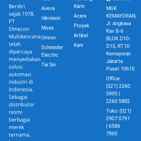
Berdiri
Kami
Aveva
MGK
sejak 1978,
Acara
KEMAYORAN,
Hikvision
PT
Jl. Angkasa
Proyek
Moxa
Elmecon
Kav B-6
Artikel
Multikencana
Omron
BLOK D10-
telah
Karir
D15, RT.10
Schneider
dipercaya
Kemayoran
Electric
menyediakan
Jakarta
Tai Sin
solusi
Pusat 10610
automasi
Office:
industri di
(021) 2260
Indonesia.
5995 |
Sebagai
2260 5882
distributor
Toko: (021)
resmi
2907 0791
berbagai
| 6586
merek
7960
ternama,