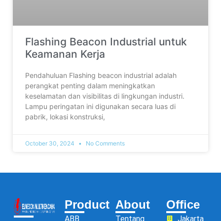
Flashing Beacon Industrial untuk
Keamanan Kerja
Pendahuluan Flashing beacon industrial adalah
perangkat penting dalam meningkatkan
keselamatan dan visibilitas di lingkungan industri.
Lampu peringatan ini digunakan secara luas di
pabrik, lokasi konstruksi,
October 30, 2024
No Comments
Product
About
Office
ABB
Tentang
Jakarta