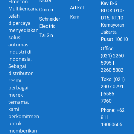
Moxa
Elmecon
Kav B-6
Artikel
Multikencana
Omron
BLOK D10-
telah
Karir
D15, RT.10
Schneider
dipercaya
Kemayoran
Electric
menyediakan
Jakarta
Tai Sin
solusi
Pusat 10610
automasi
Office:
industri di
(021) 2260
Indonesia.
5995 |
Sebagai
2260 5882
distributor
Toko: (021)
resmi
2907 0791
berbagai
| 6586
merek
7960
ternama,
kami
Phone: +62
berkomitmen
811
untuk
19060605
memberikan