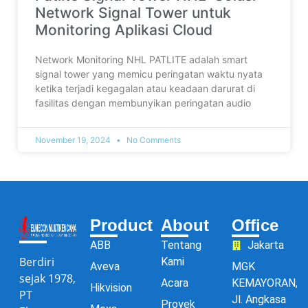
Network Signal Tower untuk
Monitoring Aplikasi Cloud
Network Monitoring NHL PATLITE adalah smart
signal tower yang memicu peringatan waktu nyata
ketika terjadi kegagalan atau keadaan darurat di
fasilitas dengan membunyikan peringatan audio
November 19, 2024
No Comments
Product
About
Office
ABB
Tentang
Jakarta
Berdiri
Kami
Aveva
MGK
sejak 1978,
Acara
KEMAYORAN,
Hikvision
PT
Jl. Angkasa
Proyek