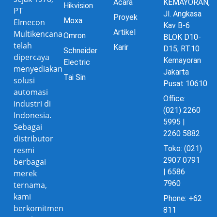
Acara
KEMAYORAN,
Hikvision
PT
Jl. Angkasa
Proyek
Moxa
Elmecon
Kav B-6
Artikel
Multikencana
Omron
BLOK D10-
telah
Karir
D15, RT.10
Schneider
dipercaya
Kemayoran
Electric
menyediakan
Jakarta
Tai Sin
solusi
Pusat 10610
automasi
Office:
industri di
(021) 2260
Indonesia.
5995 |
Sebagai
2260 5882
distributor
Toko: (021)
resmi
2907 0791
berbagai
| 6586
merek
7960
ternama,
kami
Phone: +62
berkomitmen
811