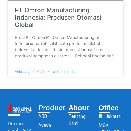
PT Omron Manufacturing
Indonesia: Produsen Otomasi
Global
Profil PT Omron PT Omron Manufacturing of
Indonesia adalah salah satu produsen global
terkemuka dalam industri otomasi industri dan
produksi komponen elektronik. Sebagai bagian dari
February 26, 2025
No Comments
Product
About
Office
ABB
Tentang
Jakarta
Berdiri
Kami
Aveva
MGK
sejak 1978,