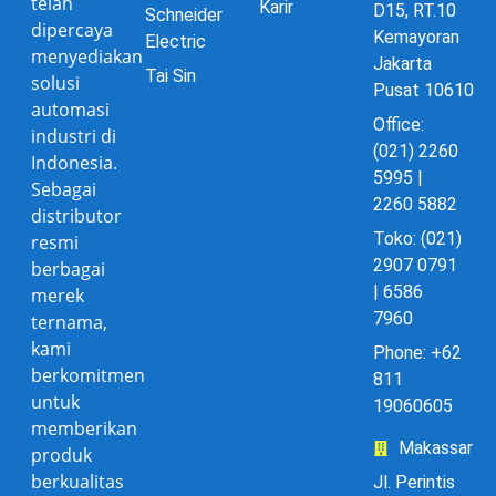
telah
Karir
D15, RT.10
Schneider
dipercaya
Kemayoran
Electric
menyediakan
Jakarta
Tai Sin
solusi
Pusat 10610
automasi
Office:
industri di
(021) 2260
Indonesia.
5995 |
Sebagai
2260 5882
distributor
Toko: (021)
resmi
2907 0791
berbagai
| 6586
merek
7960
ternama,
kami
Phone: +62
berkomitmen
811
untuk
19060605
memberikan
Makassar
produk
berkualitas
Jl. Perintis