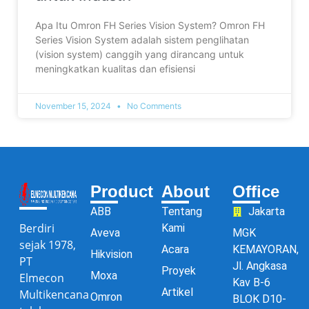
Apa Itu Omron FH Series Vision System? Omron FH
Series Vision System adalah sistem penglihatan
(vision system) canggih yang dirancang untuk
meningkatkan kualitas dan efisiensi
November 15, 2024
No Comments
Product
About
Office
ABB
Tentang
Jakarta
Berdiri
Kami
Aveva
MGK
sejak 1978,
Acara
KEMAYORAN,
Hikvision
PT
Jl. Angkasa
Proyek
Moxa
Elmecon
Kav B-6
Artikel
Multikencana
Omron
BLOK D10-