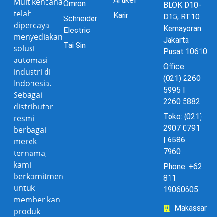
Artikel
Multikencana
Omron
BLOK D10-
telah
Karir
D15, RT.10
Schneider
dipercaya
Kemayoran
Electric
menyediakan
Jakarta
Tai Sin
solusi
Pusat 10610
automasi
Office:
industri di
(021) 2260
Indonesia.
5995 |
Sebagai
2260 5882
distributor
Toko: (021)
resmi
2907 0791
berbagai
| 6586
merek
7960
ternama,
kami
Phone: +62
berkomitmen
811
untuk
19060605
memberikan
Makassar
produk