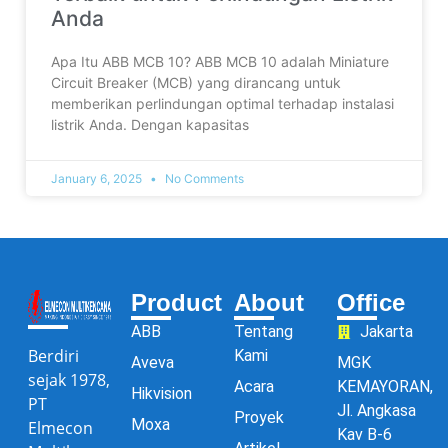
Anda
Apa Itu ABB MCB 10? ABB MCB 10 adalah Miniature
Circuit Breaker (MCB) yang dirancang untuk
memberikan perlindungan optimal terhadap instalasi
listrik Anda. Dengan kapasitas
January 6, 2025
No Comments
Product
About
Office
ABB
Tentang
Jakarta
Berdiri
Kami
Aveva
MGK
sejak 1978,
Acara
KEMAYORAN,
Hikvision
PT
Jl. Angkasa
Proyek
Moxa
Elmecon
Kav B-6