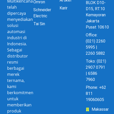
Artikel
Multikencana
Omron
BLOK D10-
telah
Karir
D15, RT.10
Schneider
dipercaya
Kemayoran
Electric
menyediakan
Jakarta
Tai Sin
solusi
Pusat 10610
automasi
Office:
industri di
(021) 2260
Indonesia.
5995 |
Sebagai
2260 5882
distributor
Toko: (021)
resmi
2907 0791
berbagai
| 6586
merek
7960
ternama,
kami
Phone: +62
berkomitmen
811
untuk
19060605
memberikan
Makassar
produk