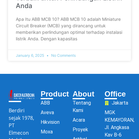
Anda
Apa Itu ABB MCB 10? ABB MCB 10 adalah Miniature
Circuit Breaker (MCB) yang dirancang untuk
memberikan perlindungan optimal terhadap instalasi
listrik Anda. Dengan kapasitas
January 6, 2025
No Comments
Product
About
Office
ABB
Tentang
Jakarta
Berdiri
Kami
Aveva
MGK
sejak 1978,
Acara
KEMAYORAN,
Hikvision
PT
Jl. Angkasa
Proyek
Moxa
Elmecon
Kav B-6