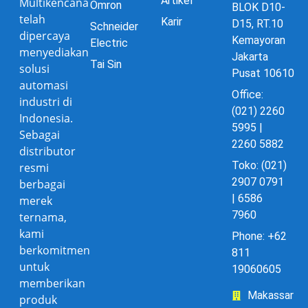
Artikel
Multikencana
Omron
BLOK D10-
telah
Karir
D15, RT.10
Schneider
dipercaya
Kemayoran
Electric
menyediakan
Jakarta
Tai Sin
solusi
Pusat 10610
automasi
Office:
industri di
(021) 2260
Indonesia.
5995 |
Sebagai
2260 5882
distributor
Toko: (021)
resmi
2907 0791
berbagai
| 6586
merek
7960
ternama,
kami
Phone: +62
berkomitmen
811
untuk
19060605
memberikan
Makassar
produk