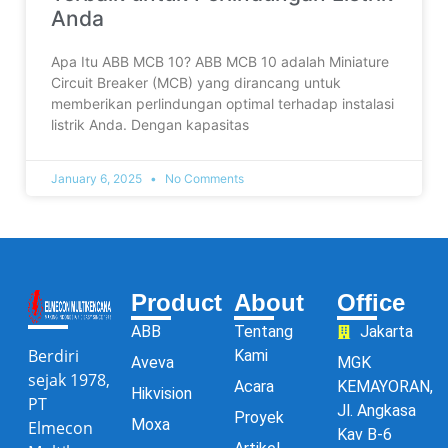
Anda
Apa Itu ABB MCB 10? ABB MCB 10 adalah Miniature
Circuit Breaker (MCB) yang dirancang untuk
memberikan perlindungan optimal terhadap instalasi
listrik Anda. Dengan kapasitas
January 6, 2025
No Comments
Product
About
Office
ABB
Tentang
Jakarta
Berdiri
Kami
Aveva
MGK
sejak 1978,
Acara
KEMAYORAN,
Hikvision
PT
Jl. Angkasa
Proyek
Moxa
Elmecon
Kav B-6