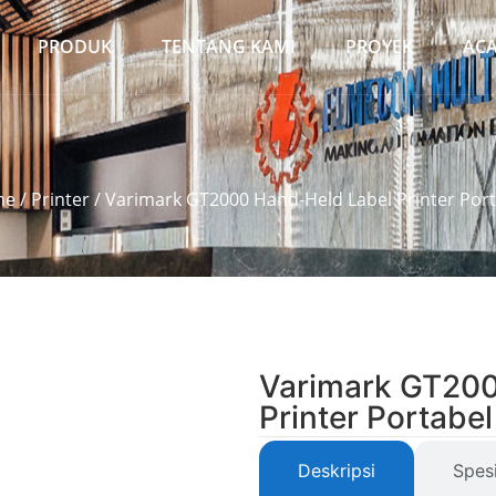
PRODUK
TENTANG KAMI
PROYEK
AC
me
/
Printer
/ Varimark GT2000 Hand-Held Label Printer Por
Varimark GT200
Printer Portabel
Deskripsi
Spesi