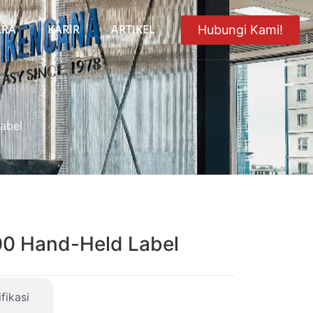
ARA
KARIR
ARTIKEL
Hubungi Kami!
tabel
0 Hand-Held Label
fikasi