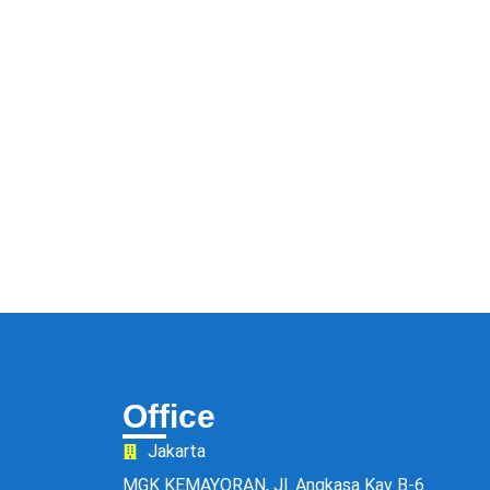
Office
Jakarta
MGK KEMAYORAN, Jl. Angkasa Kav B-6