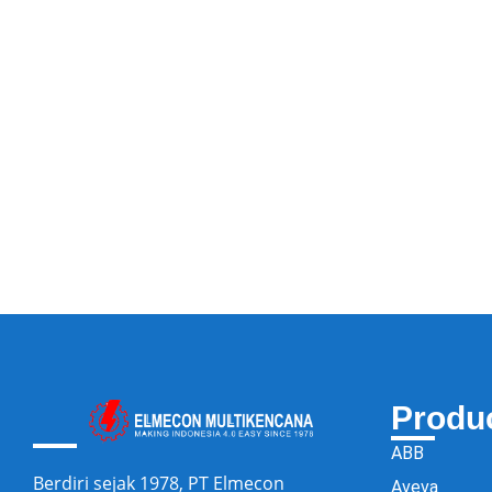
Produ
ABB
Berdiri sejak 1978, PT Elmecon
Aveva