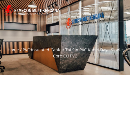
Home
/
PVC Insulated Cable
/ Tai Sin PVC Kabel Daya Single
Core CU PVC