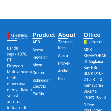
Product
About
Office
ABB
Tentang
Jakarta
Berdiri
Kami
Aveva
MGK
sejak 1978,
Acara
KEMAYORAN,
Hikvision
PT
Jl. Angkasa
Proyek
Moxa
Elmecon
Kav B-6
Artikel
Multikencana
Omron
BLOK D10-
telah
Karir
D15, RT.10
Schneider
dipercaya
Kemayoran
Electric
menyediakan
Jakarta
Tai Sin
solusi
Pusat 10610
automasi
Office:
industri di
(021) 2260