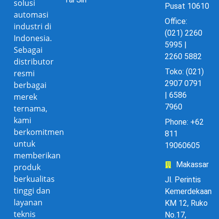
solusi
Pusat 10610
automasi
Office:
industri di
(021) 2260
Indonesia.
5995 |
Sebagai
2260 5882
distributor
Toko: (021)
resmi
2907 0791
berbagai
| 6586
merek
7960
ternama,
kami
Phone: +62
berkomitmen
811
untuk
19060605
memberikan
Makassar
produk
berkualitas
Jl. Perintis
tinggi dan
Kemerdekaan
layanan
KM 12, Ruko
teknis
No.17,