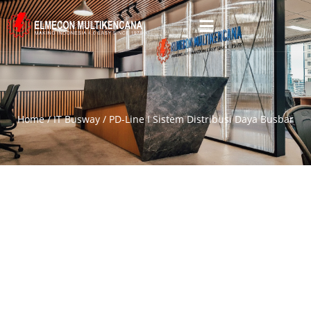
Home
/
IT Busway
/ PD-Line I Sistem Distribusi Daya Busbar