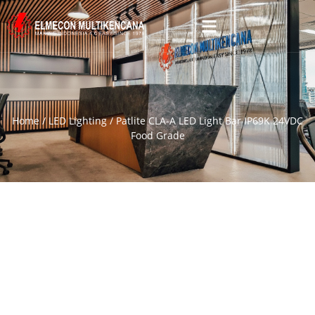
Home
/
LED Lighting
/ Patlite CLA-A LED Light Bar IP69K 24VDC
Food Grade