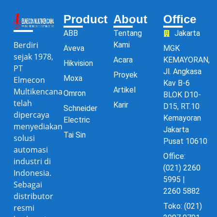
Product
About
Office
ABB
Tentang
Jakarta
Berdiri
Kami
Aveva
MGK
sejak 1978,
Acara
KEMAYORAN,
Hikvision
PT
Jl. Angkasa
Proyek
Moxa
Elmecon
Kav B-6
Artikel
Multikencana
Omron
BLOK D10-
telah
Karir
D15, RT.10
Schneider
dipercaya
Kemayoran
Electric
menyediakan
Jakarta
Tai Sin
solusi
Pusat 10610
automasi
Office:
industri di
(021) 2260
Indonesia.
5995 |
Sebagai
2260 5882
distributor
Toko: (021)
resmi