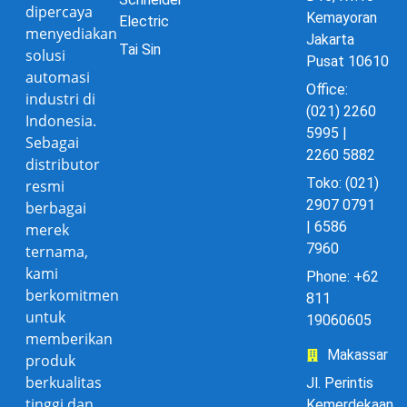
dipercaya
Kemayoran
Electric
menyediakan
Jakarta
Tai Sin
solusi
Pusat 10610
automasi
Office:
industri di
(021) 2260
Indonesia.
5995 |
Sebagai
2260 5882
distributor
Toko: (021)
resmi
2907 0791
berbagai
| 6586
merek
7960
ternama,
kami
Phone: +62
berkomitmen
811
untuk
19060605
memberikan
Makassar
produk
berkualitas
Jl. Perintis
tinggi dan
Kemerdekaan