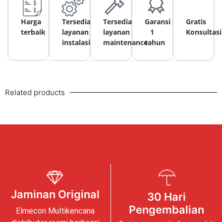
Harga
Tersedia
Tersedia
Garansi
Gratis
terbaik
layanan
layanan
1
Konsultasi
instalasi
maintenance
tahun
Related products
Jaminan Original
30 Hari
Pengembalian
Elmecon Multikencana