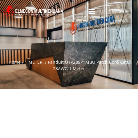
Home
/
1 METER.
/ Panduit UTP28SP1MBU Patch Cord Cat6
28AWG 1 Meter