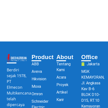
Product
About
Office
ABB
Tentang
Jakarta
Berdiri
Kami
Aveva
MGK
sejak 1978,
Acara
KEMAYORAN,
Hikvision
PT
Jl. Angkasa
Proyek
Moxa
Elmecon
Kav B-6
Artikel
Multikencana
Omron
BLOK D10-
telah
Karir
D15, RT.10
Schneider
dipercaya
Kemayoran
Electric