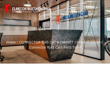
Home
/
CONNECTOR RJ45 CAT 6 PANNET
/ Panduit SP688-C
Connector RJ45 Cat6 Field Term