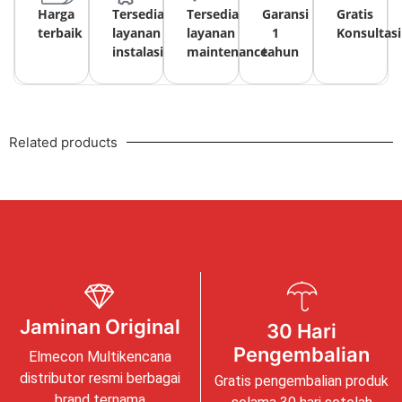
Harga
Tersedia
Tersedia
Garansi
Gratis
terbaik
layanan
layanan
1
Konsultasi
instalasi
maintenance
tahun
Related products
Jaminan Original
30 Hari
Pengembalian
Elmecon Multikencana
distributor resmi berbagai
Gratis pengembalian produk
brand ternama