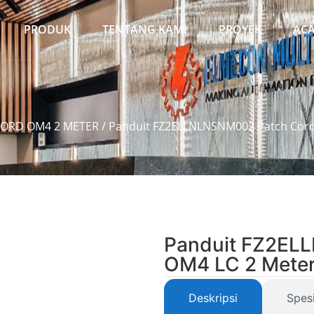
PRODUK
TENTANG KAMI
PROYEK
AC
CORD OM4 2 METER
/ Panduit FZ2ELLNLNSNM002 Patch Cord
Panduit FZ2EL
OM4 LC 2 Mete
Deskripsi
Spesi