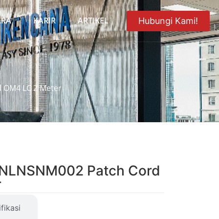
ARA
KARIR
ARTIKEL
Hubungi Kami!
 OM4 LC 2 Meter
LNLNSNM002 Patch Cord
r
fikasi