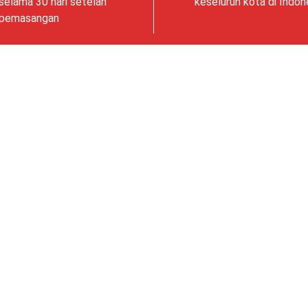
selama 30 hari setelah
keseluruh kota di Indon
pemasangan