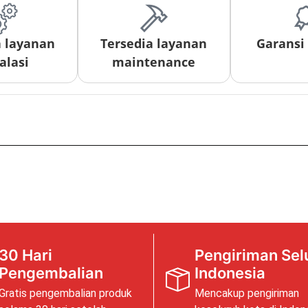
a layanan
Tersedia layanan
Garansi
alasi
maintenance
30 Hari
Pengiriman Sel
Pengembalian
Indonesia
Gratis pengembalian produk
Mencakup pengiriman