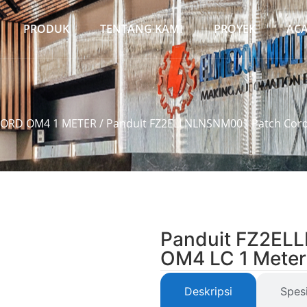
PRODUK
TENTANG KAMI
PROYEK
AC
CORD OM4 1 METER
/ Panduit FZ2ELLNLNSNM001 Patch Cord
Panduit FZ2EL
OM4 LC 1 Meter
Deskripsi
Spesi