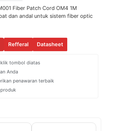
001 Fiber Patch Cord OM4 1M
t dan andal untuk sistem fiber optic
Refferal
Datasheet
lik tombol diatas
han Anda
ikan penawaran terbaik
i produk