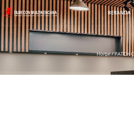
BERANDA
Home
/
PATCH 