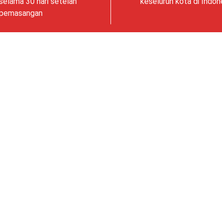
selama 30 hari setelah
keseluruh kota di Indon
pemasangan