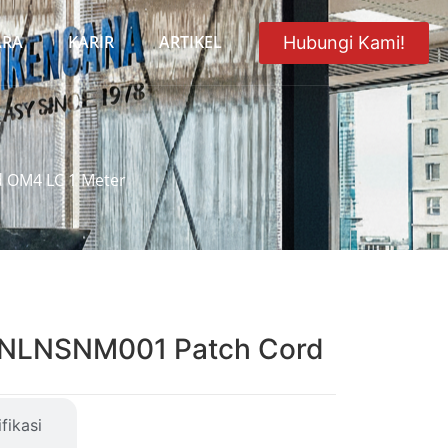
ARA
KARIR
ARTIKEL
Hubungi Kami!
 OM4 LC 1 Meter
LNLNSNM001 Patch Cord
fikasi