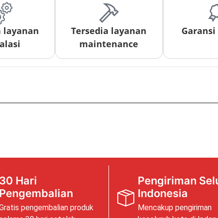
a layanan
Tersedia layanan
Garansi
alasi
maintenance
30 Hari
Pengiriman Sel
Pengembalian
Indonesia
Gratis pengembalian produk
Mencakup pengiriman