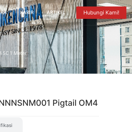
ARA
KARIR
ARTIKEL
Hubungi Kami!
 SC 1 Meter
1NNNSNM001 Pigtail OM4
fikasi