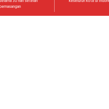
selama 30 hari setelah
keseluruh kota di Indon
pemasangan