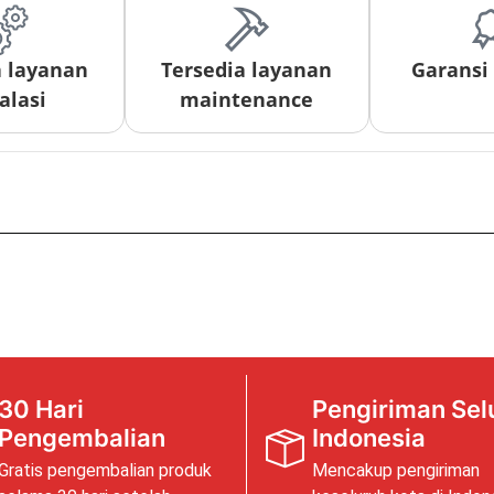
a layanan
Tersedia layanan
Garansi
alasi
maintenance
30 Hari
Pengiriman Sel
Pengembalian
Indonesia
Gratis pengembalian produk
Mencakup pengiriman