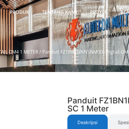
PRODUK
TENTANG KAMI
PROYEK
AC
TAIL OM4 1 METER
/ Panduit FZ1BN1NNNSNM001 Pigtail OM4
Panduit FZ1BN
SC 1 Meter
Deskripsi
Spesi