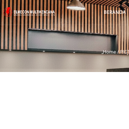
BERANDA
Home
/
PIG