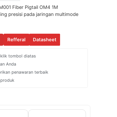
01 Fiber Pigtail OM4 1M
ng presisi pada jaringan multimode
Refferal
Datasheet
lik tombol diatas
han Anda
ikan penawaran terbaik
i produk