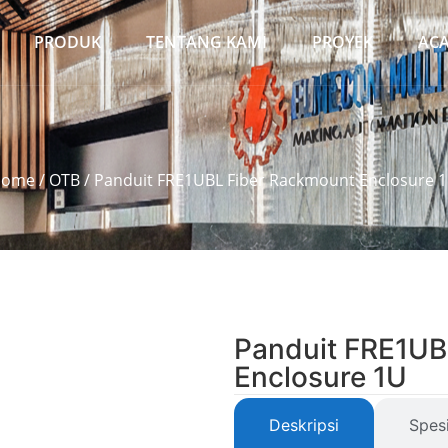
PRODUK
TENTANG KAMI
PROYEK
AC
Home
/
OTB
/ Panduit FRE1UBL Fiber Rackmount Enclosure 
Panduit FRE1UB
Enclosure 1U
Deskripsi
Spesi