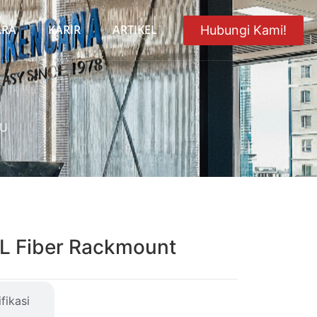
ARA
KARIR
ARTIKEL
Hubungi Kami!
1U
L Fiber Rackmount
fikasi