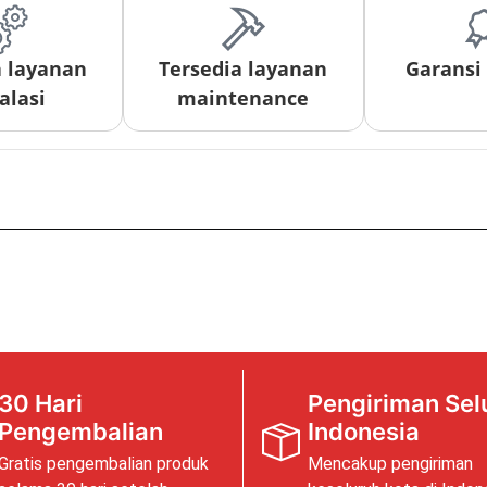
a layanan
Tersedia layanan
Garansi
alasi
maintenance
30 Hari
Pengiriman Sel
Pengembalian
Indonesia
Gratis pengembalian produk
Mencakup pengiriman