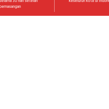
selama 30 hari setelah
keseluruh kota di Indon
pemasangan