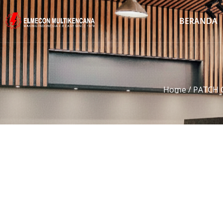
BERANDA
Home
/
PATCH 