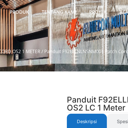
PRODUK
TENTANG KAMI
PROYEK
AC
CORD OS2 1 METER
/ Panduit F92ELLNLNSNM001 Patch Cord
Panduit F92EL
OS2 LC 1 Meter
Deskripsi
Spesi