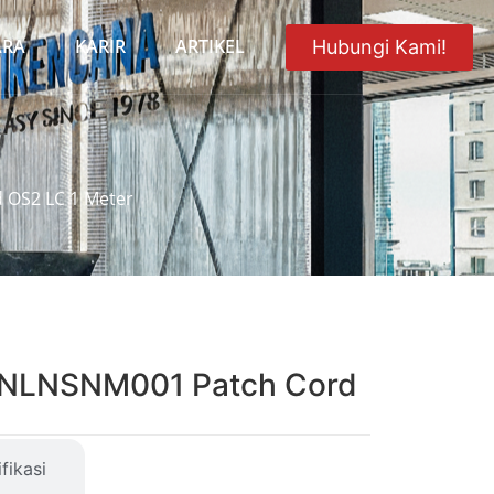
ARA
KARIR
ARTIKEL
Hubungi Kami!
 OS2 LC 1 Meter
LNLNSNM001 Patch Cord
fikasi