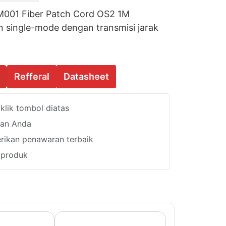
001 Fiber Patch Cord OS2 1M
n single-mode dengan transmisi jarak
Refferal
Datasheet
lik tombol diatas
han Anda
ikan penawaran terbaik
i produk