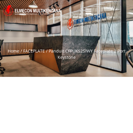
Home
/
FACEPLATE
/ Panduit CFPUKS2SIWY Faceplate 2 Port
Keystone