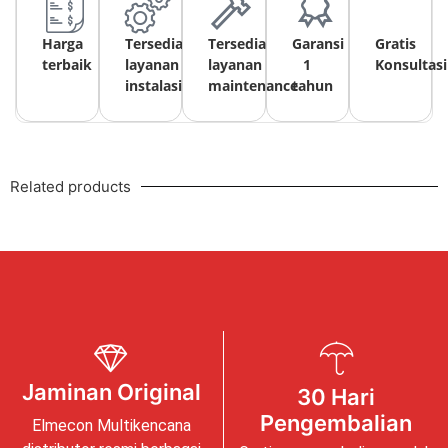
Harga
Tersedia
Tersedia
Garansi
Gratis
terbaik
layanan
layanan
1
Konsultasi
instalasi
maintenance
tahun
Related products
Jaminan Original
30 Hari
Pengembalian
Elmecon Multikencana