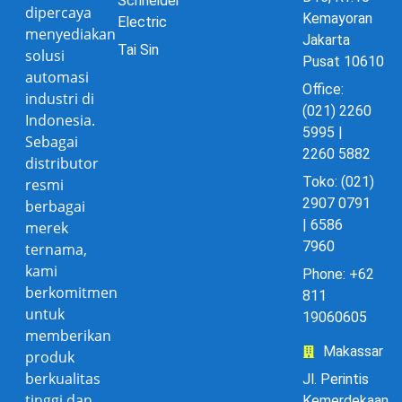
Schneider
dipercaya
Kemayoran
Electric
menyediakan
Jakarta
Tai Sin
solusi
Pusat 10610
automasi
Office:
industri di
(021) 2260
Indonesia.
5995 |
Sebagai
2260 5882
distributor
Toko: (021)
resmi
2907 0791
berbagai
| 6586
merek
7960
ternama,
kami
Phone: +62
berkomitmen
811
untuk
19060605
memberikan
Makassar
produk
berkualitas
Jl. Perintis
tinggi dan
Kemerdekaan