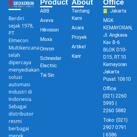
Product
About
Office
ABB
Tentang
Jakarta
Berdiri
Kami
Aveva
MGK
sejak 1978,
Acara
KEMAYORAN,
Hikvision
PT
Jl. Angkasa
Proyek
Moxa
Elmecon
Kav B-6
Artikel
Multikencana
Omron
BLOK D10-
telah
Karir
D15, RT.10
Schneider
dipercaya
Kemayoran
Electric
menyediakan
Jakarta
Tai Sin
solusi
Pusat 10610
automasi
Office:
industri di
(021) 2260
Indonesia.
5995 |
Sebagai
2260 5882
distributor
Toko: (021)
resmi
2907 0791
berbagai
| 6586
merek