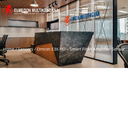
Home
/
Sensors
/ Omron E3X-HD – Smart Fiber Amplifier Sensor