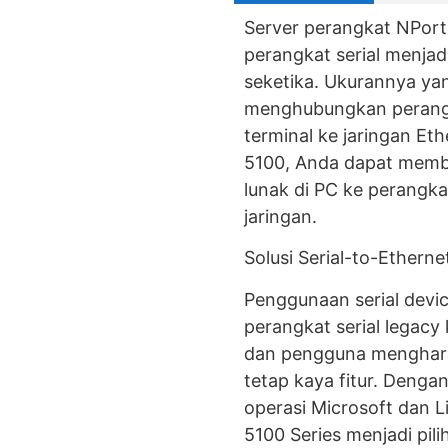
Server perangkat NPor
perangkat serial menjad
seketika. Ukurannya ya
menghubungkan perangk
terminal ke jaringan Et
5100, Anda dapat membe
lunak di PC ke perangkat
jaringan.
Solusi Serial-to-Ethern
Penggunaan serial dev
perangkat serial legacy
dan pengguna menghara
tetap kaya fitur. Deng
operasi Microsoft dan L
5100 Series menjadi pili