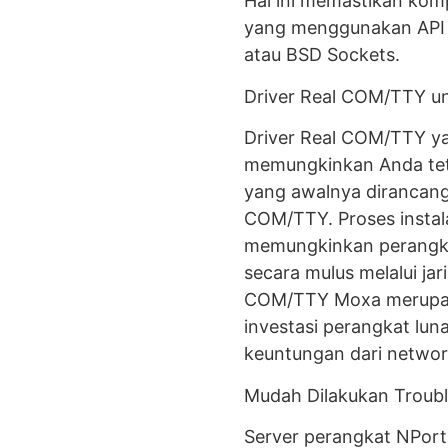
Hal ini memastikan komp
yang menggunakan API j
atau BSD Sockets.
Driver Real COM/TTY u
Driver Real COM/TTY y
memungkinkan Anda te
yang awalnya dirancang
COM/TTY. Proses instal
memungkinkan perangkat
secara mulus melalui ja
COM/TTY Moxa merupaka
investasi perangkat lun
keuntungan dari network
Mudah Dilakukan Troub
Server perangkat NPor