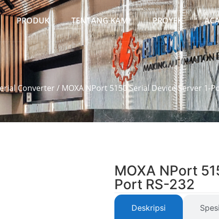
PRODUK
TENTANG KAMI
PROYEK
AC
erial Converter
/ MOXA NPort 5150 Serial Device Server 1-P
MOXA NPort 5150
Port RS-232
Deskripsi
Spesi