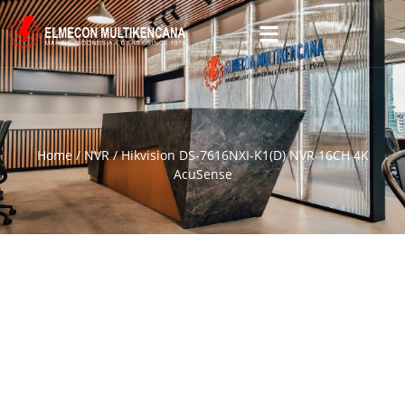
Home
/
NVR
/ Hikvision DS-7616NXI-K1(D) NVR 16CH 4K
AcuSense