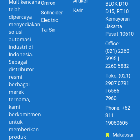
Artikel
Multikencana
Omron
BLOK D10-
telah
Karir
D15, RT.10
Schneider
dipercaya
Kemayoran
Electric
menyediakan
Jakarta
Tai Sin
solusi
Pusat 10610
automasi
Office:
industri di
(021) 2260
Indonesia.
5995 |
Sebagai
2260 5882
distributor
Toko: (021)
resmi
2907 0791
berbagai
| 6586
merek
7960
ternama,
kami
Phone: +62
berkomitmen
811
untuk
19060605
memberikan
Makassar
produk