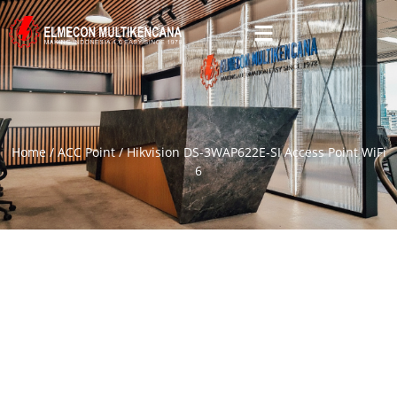
Home
/
ACC Point
/ Hikvision DS-3WAP622E-SI Access Point WiFi
6