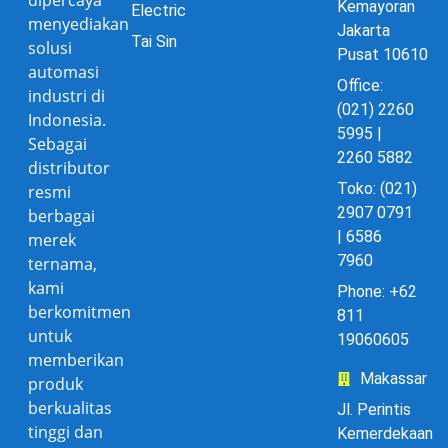
dipercaya
Kemayoran
Electric
menyediakan
Jakarta
Tai Sin
solusi
Pusat 10610
automasi
Office:
industri di
(021) 2260
Indonesia.
5995 |
Sebagai
2260 5882
distributor
Toko: (021)
resmi
2907 0791
berbagai
| 6586
merek
7960
ternama,
kami
Phone: +62
berkomitmen
811
untuk
19060605
memberikan
Makassar
produk
berkualitas
Jl. Perintis
tinggi dan
Kemerdekaan