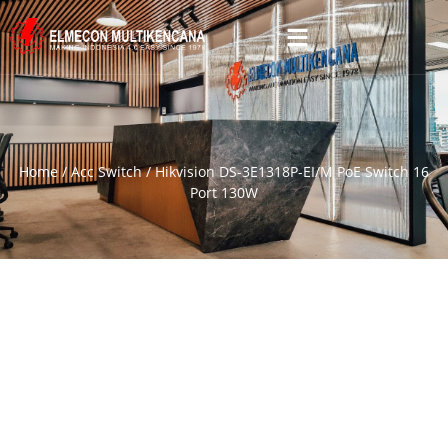
Home
/
Acc Switch
/ Hikvision DS-3E1318P-EI/M PoE Switch 16
Port 130W