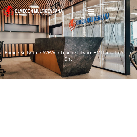
Home
/
Software
/ AVEVA InTouch Software HMI Industri All-in-
One