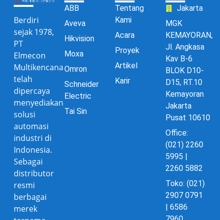
ABB
Tentang
Jakarta
Berdiri
Kami
Aveva
MGK
sejak 1978,
Acara
KEMAYORAN,
Hikvision
PT
Jl. Angkasa
Proyek
Moxa
Elmecon
Kav B-6
Artikel
Multikencana
Omron
BLOK D10-
telah
Karir
D15, RT.10
Schneider
dipercaya
Kemayoran
Electric
menyediakan
Jakarta
Tai Sin
solusi
Pusat 10610
automasi
Office:
industri di
(021) 2260
Indonesia.
5995 |
Sebagai
2260 5882
distributor
Toko: (021)
resmi
2907 0791
berbagai
| 6586
merek
7960