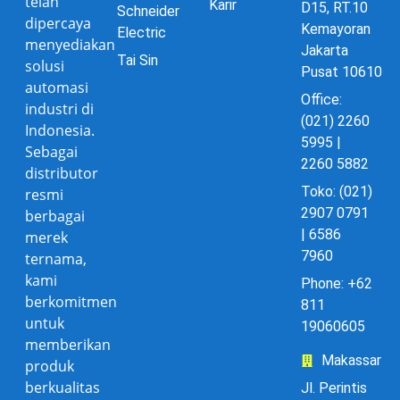
telah
Karir
D15, RT.10
Schneider
dipercaya
Kemayoran
Electric
menyediakan
Jakarta
Tai Sin
solusi
Pusat 10610
automasi
Office:
industri di
(021) 2260
Indonesia.
5995 |
Sebagai
2260 5882
distributor
Toko: (021)
resmi
2907 0791
berbagai
| 6586
merek
7960
ternama,
kami
Phone: +62
berkomitmen
811
untuk
19060605
memberikan
Makassar
produk
berkualitas
Jl. Perintis