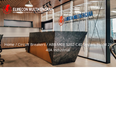
Home
/
Circuit Breakers
/ ABB MCB S202-C40 System Pro M 2P
40A Industrial