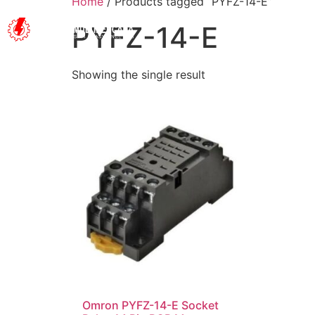
Home
/ Products tagged “PYFZ-14-E”
PYFZ-14-E
BERANDA
Showing the single result
Omron PYFZ-14-E Socket