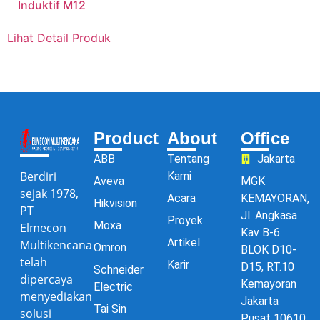
Induktif M12
Lihat Detail Produk
Product
About
Office
ABB
Tentang
Jakarta
Berdiri
Kami
Aveva
MGK
sejak 1978,
Acara
KEMAYORAN,
Hikvision
PT
Jl. Angkasa
Proyek
Moxa
Elmecon
Kav B-6
Artikel
Multikencana
Omron
BLOK D10-
telah
Karir
D15, RT.10
Schneider
dipercaya
Kemayoran
Electric
menyediakan
Jakarta
Tai Sin
solusi
Pusat 10610