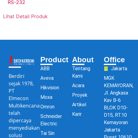
RS-232
Lihat Detail Produk
Product
About
Office
ABB
Tentang
Jakarta
Berdiri
Kami
Aveva
MGK
sejak 1978,
Acara
KEMAYORAN,
Hikvision
PT
Jl. Angkasa
Proyek
Moxa
Elmecon
Kav B-6
Artikel
Multikencana
Omron
BLOK D10-
telah
Karir
D15, RT.10
Schneider
dipercaya
Kemayoran
Electric
menyediakan
Jakarta
Tai Sin
solusi
Pusat 10610