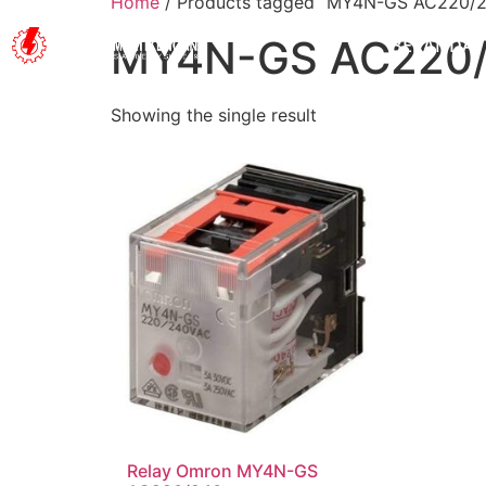
Home
/ Products tagged “MY4N-GS AC220/
MY4N-GS AC220
BERANDA
Showing the single result
Relay Omron MY4N-GS