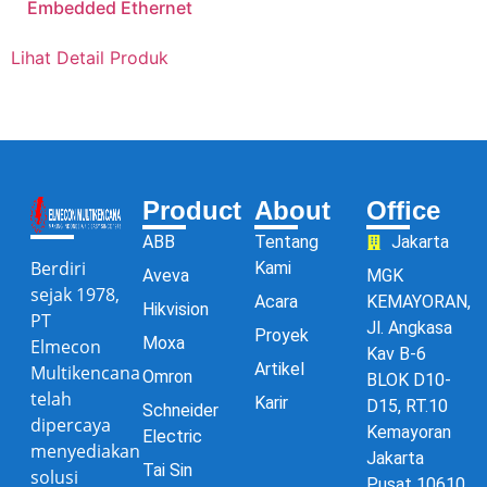
Embedded Ethernet
Lihat Detail Produk
Product
About
Office
ABB
Tentang
Jakarta
Berdiri
Kami
Aveva
MGK
sejak 1978,
Acara
KEMAYORAN,
Hikvision
PT
Jl. Angkasa
Proyek
Moxa
Elmecon
Kav B-6
Artikel
Multikencana
Omron
BLOK D10-
telah
Karir
D15, RT.10
Schneider
dipercaya
Kemayoran
Electric
menyediakan
Jakarta
Tai Sin
solusi
Pusat 10610