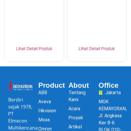
Patlite BSV – Voice
Patlite EHV – MP3
Annunciator Slim
Voice Announcer
Panel Mount
Industrial 110dB
Lihat Detail Produk
Lihat Detail Produk
Product
About
Office
ABB
Tentang
Jakarta
Berdiri
Kami
Aveva
MGK
sejak 1978,
Acara
KEMAYORAN,
Hikvision
PT
Jl. Angkasa
Proyek
Moxa
Elmecon
Kav B-6
Artikel
Multikencana
Omron
BLOK D10-