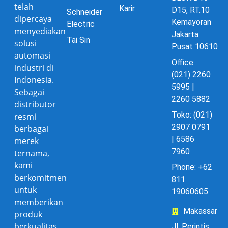
telah
Karir
D15, RT.10
Schneider
dipercaya
Kemayoran
Electric
menyediakan
Jakarta
Tai Sin
solusi
Pusat 10610
automasi
Office:
industri di
(021) 2260
Indonesia.
5995 |
Sebagai
2260 5882
distributor
Toko: (021)
resmi
2907 0791
berbagai
| 6586
merek
7960
ternama,
kami
Phone: +62
berkomitmen
811
untuk
19060605
memberikan
Makassar
produk
berkualitas
Jl. Perintis