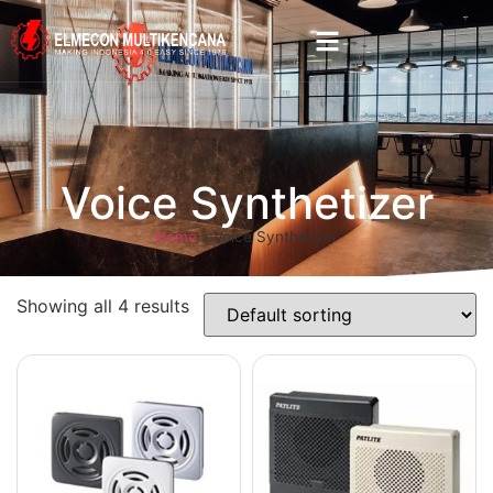
Voice Synthetizer
Home
»
Voice Synthetizer
Showing all 4 results