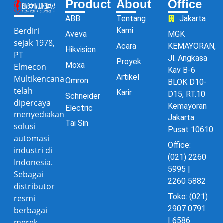
Product
About
Office
ABB
Tentang
Jakarta
Berdiri
Kami
Aveva
MGK
sejak 1978,
Acara
KEMAYORAN,
Hikvision
PT
Jl. Angkasa
Proyek
Moxa
Elmecon
Kav B-6
Artikel
Multikencana
Omron
BLOK D10-
telah
Karir
D15, RT.10
Schneider
dipercaya
Kemayoran
Electric
menyediakan
Jakarta
Tai Sin
solusi
Pusat 10610
automasi
Office:
industri di
(021) 2260
Indonesia.
5995 |
Sebagai
2260 5882
distributor
Toko: (021)
resmi
2907 0791
berbagai
| 6586
merek