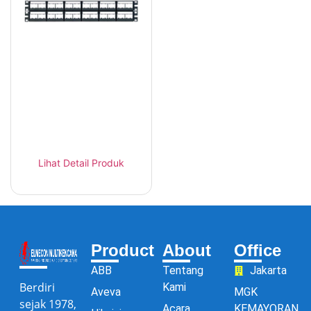
Panduit CPPL24WBLY
Flat Patch Panel 24
Port Cat6
Lihat Detail Produk
Product
About
Office
ABB
Tentang
Jakarta
Berdiri
Kami
Aveva
MGK
sejak 1978,
Acara
KEMAYORAN,