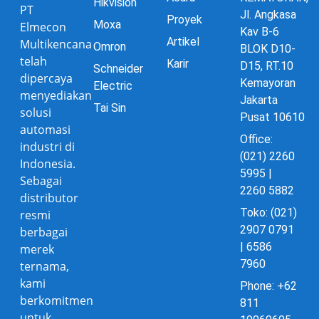
Hikvision
PT
Jl. Angkasa
Proyek
Moxa
Elmecon
Kav B-6
Artikel
Multikencana
Omron
BLOK D10-
telah
Karir
D15, RT.10
Schneider
dipercaya
Kemayoran
Electric
menyediakan
Jakarta
Tai Sin
solusi
Pusat 10610
automasi
Office:
industri di
(021) 2260
Indonesia.
5995 |
Sebagai
2260 5882
distributor
Toko: (021)
resmi
2907 0791
berbagai
| 6586
merek
7960
ternama,
kami
Phone: +62
berkomitmen
811
untuk