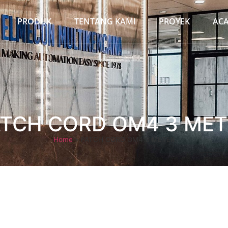
PRODUK
TENTANG KAMI
PROYEK
AC
ATCH CORD OM4 3 MET
Home
»
PATCH CORD OM4 3 METER