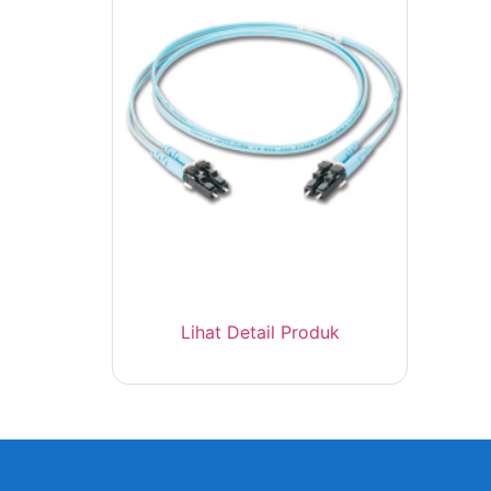
Panduit FZ2ELLNLNSNM003
Patch Cord OM4 LC 3 Meter
Lihat Detail Produk