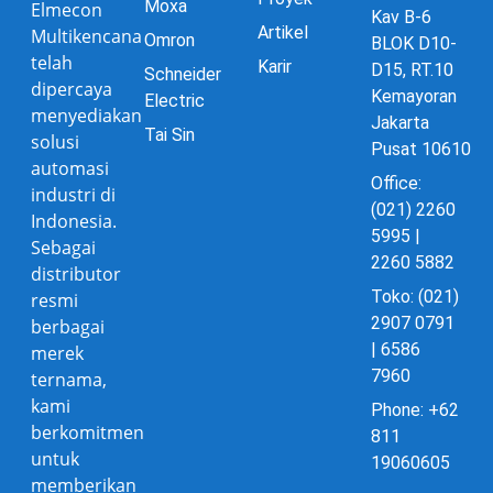
Moxa
Elmecon
Kav B-6
Artikel
Multikencana
Omron
BLOK D10-
telah
Karir
D15, RT.10
Schneider
dipercaya
Kemayoran
Electric
menyediakan
Jakarta
Tai Sin
solusi
Pusat 10610
automasi
Office:
industri di
(021) 2260
Indonesia.
5995 |
Sebagai
2260 5882
distributor
Toko: (021)
resmi
2907 0791
berbagai
| 6586
merek
7960
ternama,
kami
Phone: +62
berkomitmen
811
untuk
19060605
memberikan