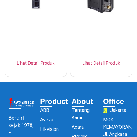
MOXA NAT-102
MOXA OnCell G4302-
Industrial NAT Device
LTE4 Gateway LTE4
Compact
Industri
Lihat Detail Produk
Lihat Detail Produk
Product
About
Office
ABB
Tentang
Jakarta
Berdiri
Kami
Aveva
MGK
sejak 1978,
Acara
KEMAYORAN,
Hikvision
PT
Jl. Angkasa
Proyek