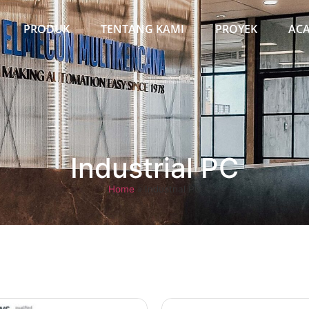
PRODUK
TENTANG KAMI
PROYEK
AC
Industrial PC
Home
»
Industrial PC