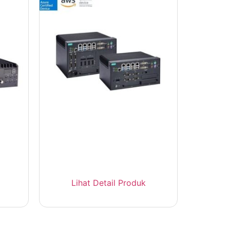
ne
MOXA MC-7400 Marine
n 11
Computer Industrial Intel Core
Lihat Detail Produk