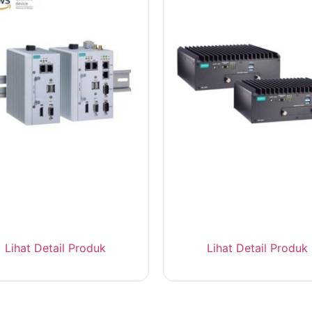
OXA MC-1100 Fanless
MOXA MC-3201 Mari
Industrial PC DIN-Rail
Computer Intel Core Ge
Lihat Detail Produk
Lihat Detail Produk