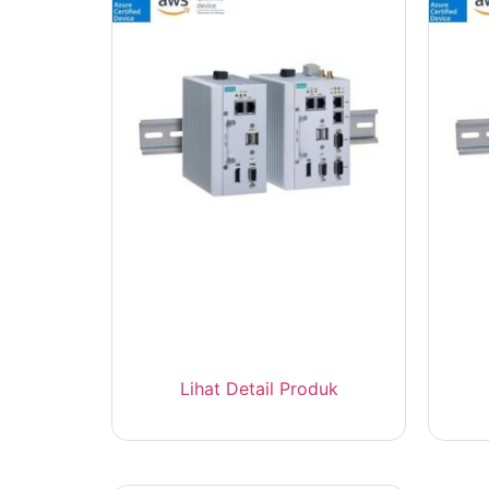
MOXA MC-1100 Fanless
M
Industrial PC Azure IoT DIN
Lihat Detail Produk