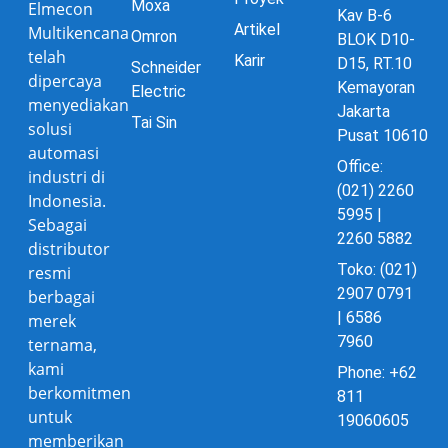
Moxa
Elmecon
Kav B-6
Artikel
Multikencana
Omron
BLOK D10-
telah
Karir
D15, RT.10
Schneider
dipercaya
Kemayoran
Electric
menyediakan
Jakarta
Tai Sin
solusi
Pusat 10610
automasi
Office:
industri di
(021) 2260
Indonesia.
5995 |
Sebagai
2260 5882
distributor
Toko: (021)
resmi
2907 0791
berbagai
| 6586
merek
7960
ternama,
kami
Phone: +62
berkomitmen
811
untuk
19060605
memberikan