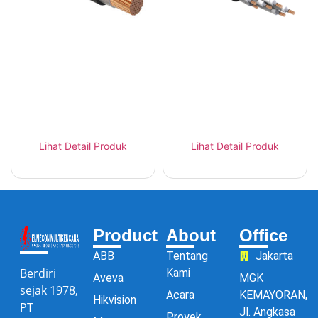
Tai Sin FRT-XH Kabel
Tai Sin FRT-XSH Kabel
Flame Retardant XLPE
Daya XLPE LSZH SWA
LSZH
FR
Lihat Detail Produk
Lihat Detail Produk
Product
About
Office
ABB
Tentang
Jakarta
Berdiri
Kami
Aveva
MGK
sejak 1978,
Acara
KEMAYORAN,
Hikvision
PT
Jl. Angkasa
Proyek