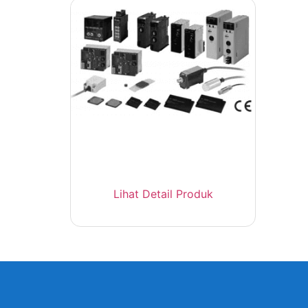
Omron V680 – RFID System HF
13.56MHz Industri
Lihat Detail Produk