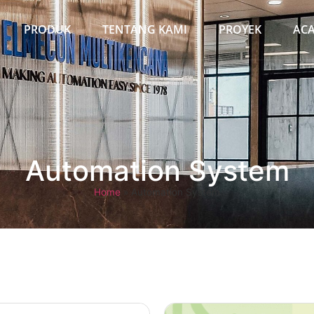
PRODUK
TENTANG KAMI
PROYEK
AC
Automation System
Home
»
Automation System