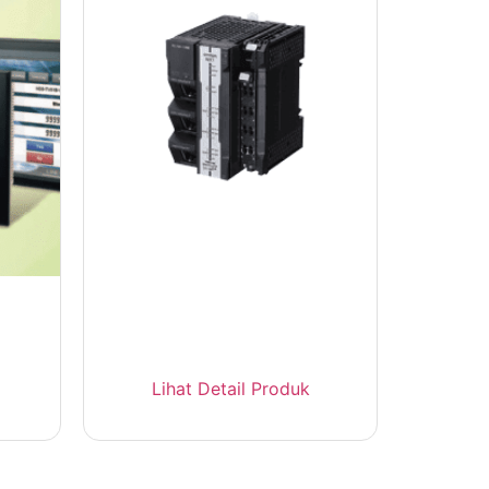
Omron NX1 Machine
Automation Controller
EtherCAT
MI
al
Lihat Detail Produk