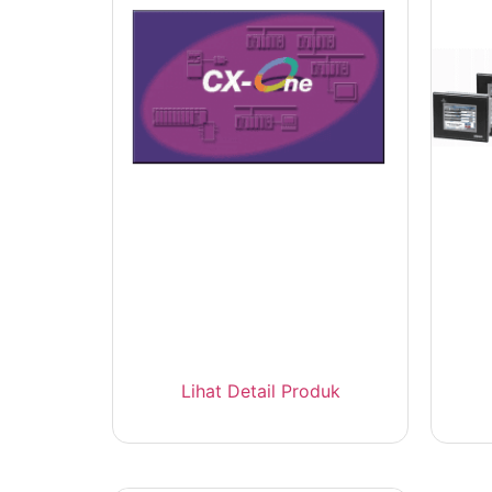
Omron CX-One Ver.4 –
O
Software PLC Integrated FA
T
Lihat Detail Produk