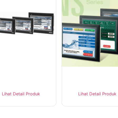
mron NB Series – HMI
ouchscreen Ekonomis
Omron NS Series – H
Programmable Termin
Lihat Detail Produk
Lihat Detail Produk