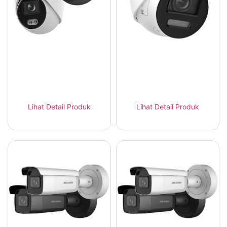
Hikvision DS-
Hikvision DS-
2CD2347G2-L –
2CD2387G2-LSU/SL –
ColorVu Turret 4MP
ColorVu 8MP Strobe
Lihat Detail Produk
Lihat Detail Produk