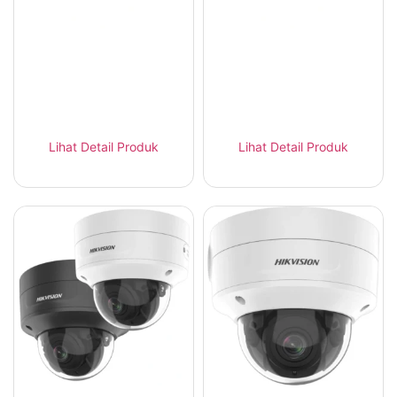
Hikvision DS-
Hikvision DS-
2CD2646G2-IZS – AI
2CD2686G2-IZS – AI
Bullet 4MP Varifocal
Bullet 4K 8MP
Lihat Detail Produk
Lihat Detail Produk