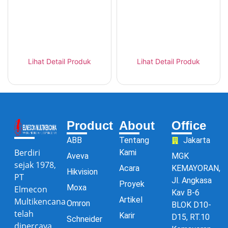
Hikvision DS-
Hikvision DS-
2CD2746G2-IZS – AI
2CD2786G2-IZS – AI
Dome 4MP Varifocal
Dome 4K 8MP
Lihat Detail Produk
Lihat Detail Produk
Product
About
Office
ABB
Tentang
Jakarta
Berdiri
Kami
Aveva
MGK
sejak 1978,
Acara
KEMAYORAN,
Hikvision
PT
Jl. Angkasa
Proyek
Moxa
Elmecon
Kav B-6
Artikel
Multikencana
Omron
BLOK D10-
telah
Karir
D15, RT.10
Schneider
dipercaya